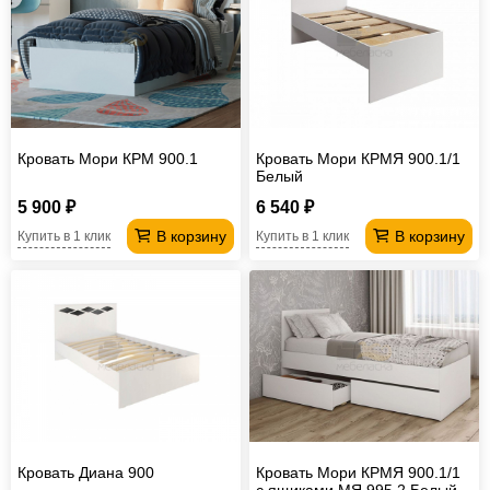
Офисная
мебель
Столы
под
Мебель
компьютер
для
Мебель
Кровать Мори КРМ 900.1
Кровать Мори КРМЯ 900.1/1
ванной
трансформер
Матрасы
Белый
Кресла-
5 900 ₽
6 540 ₽
В корзину
В корзину
Купить в 1 клик
Купить в 1 клик
мешки
Мебель
из
Садовая
ротанга
мебель
Косметологическое
оборудование
Кровать Диана 900
Кровать Мори КРМЯ 900.1/1
с ящиками МЯ 995.2 Белый