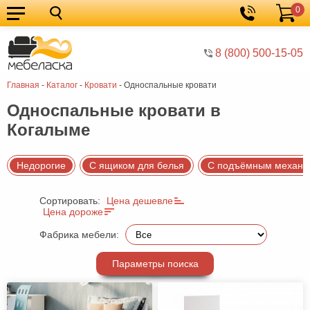
0
Кухонные
Корзина
гарнитуры
Мебель
8 (800) 500-15-05
для
Мебель
Главная
-
Каталог
-
Кровати
-
Односпальные кровати
кухни
для
Кровати
Односпальные кровати в
спальни
Шкафы
Когалыме
Диваны
Мягкая
Недорогие
С ящиком для белья
С подъёмным механи
мебель
Детская
Сортировать:
Цена дешевле
Цена дороже
мебель
Мебель
Фабрика мебели:
в
Мебель
гостиную
для
Столы
Параметры поиска
прихожей
Комоды