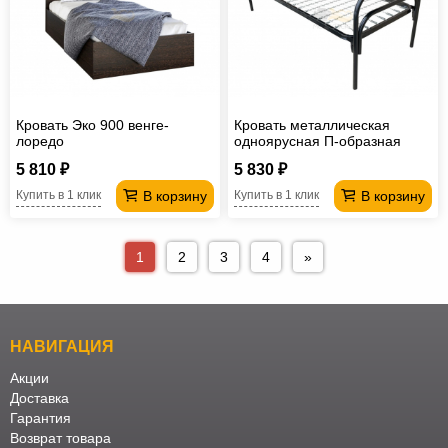
Кровать Эко 900 венге-
Кровать металлическая
лоредо
одноярусная П-образная
одинарная 1900*800 мм
5 810 ₽
5 830 ₽
В корзину
В корзину
Купить в 1 клик
Купить в 1 клик
1
2
3
4
»
НАВИГАЦИЯ
Акции
Доставка
Гарантия
Возврат товара