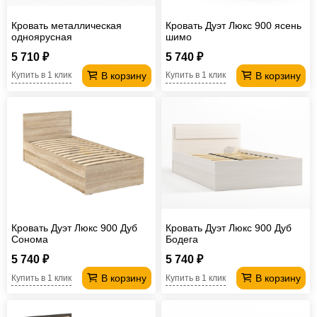
Кровать металлическая
Кровать Дуэт Люкс 900 ясень
одноярусная
шимо
Комбинированная 1900*700
5 710 ₽
5 740 ₽
мм Сетка сварная
В корзину
В корзину
Купить в 1 клик
Купить в 1 клик
Кровать Дуэт Люкс 900 Дуб
Кровать Дуэт Люкс 900 Дуб
Сонома
Бодега
5 740 ₽
5 740 ₽
В корзину
В корзину
Купить в 1 клик
Купить в 1 клик