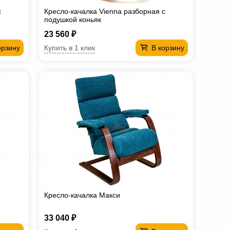
с
Кресло-качалка Vienna разборная с
подушкой коньяк
23 560 ₽
Купить в 1 клик
орзину
В корзину
Кресло-качалка Макси
33 040 ₽