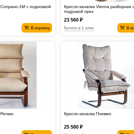
 Сопрано-1М с подножкой
Кресло-качалка Vienna разборная 
подушкой орех
23 560 ₽
Купить в 1 клик
В корзину
В к
 Релакс
Кресло-качалка Пневмо
25 580 ₽