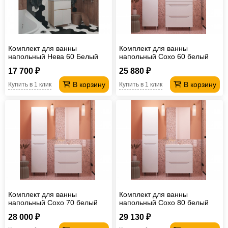
Офисная
мебель
Столы
под
Мебель
Комплект для ванны
Комплект для ванны
компьютер
для
Мебель
напольный Нева 60 Белый
напольный Сохо 60 белый
глянец
17 700 ₽
25 880 ₽
ванной
трансформер
Матрасы
В корзину
В корзину
Купить в 1 клик
Купить в 1 клик
Кресла-
мешки
Мебель
из
Садовая
ротанга
мебель
Косметологическое
оборудование
Комплект для ванны
Комплект для ванны
напольный Сохо 70 белый
напольный Сохо 80 белый
28 000 ₽
29 130 ₽