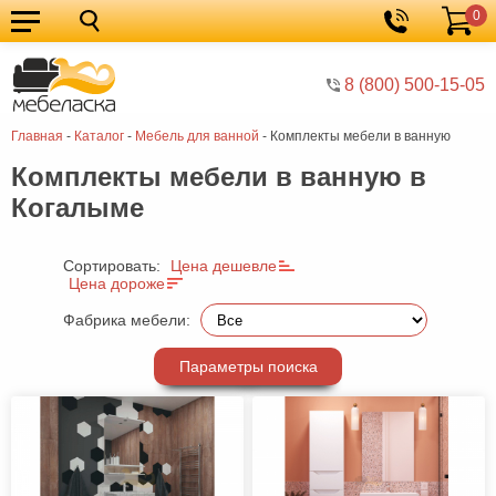
0
Кухонные
Корзина
гарнитуры
Мебель
8 (800) 500-15-05
для
Мебель
Главная
-
Каталог
-
Мебель для ванной
-
Комплекты мебели в ванную
кухни
для
Кровати
Комплекты мебели в ванную в
спальни
Шкафы
Когалыме
Диваны
Мягкая
Сортировать:
Цена дешевле
Цена дороже
мебель
Детская
Фабрика мебели:
мебель
Мебель
Параметры поиска
в
Мебель
гостиную
для
Столы
прихожей
Комоды