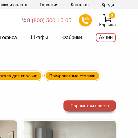
авка и оплата
Гарантия
Контакты
Кредит
0
8 (800) 500-15-05
Корзина
я офиса
Шкафы
Фабрики
Акции
ркала для спальни
Прикроватные столики
Параметры поиска