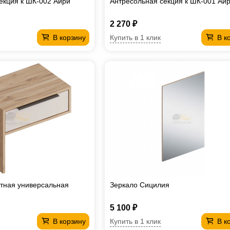
екция к ШК-002 Айри
Антресольная секция к ШК-001 Ай
2 270 ₽
Купить в 1 клик
В корзину
В к
тная универсальная
Зеркало Сицилия
5 100 ₽
Купить в 1 клик
В корзину
В к