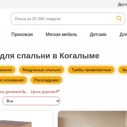
Дост
Прихожая
Мягкая мебель
Детские
Дл
для спальни в Когалыме
пальню
Модульные спальни
Тумбы прикроватные
Зе
е основания
Раскладушки
на дешевле
Цена дороже