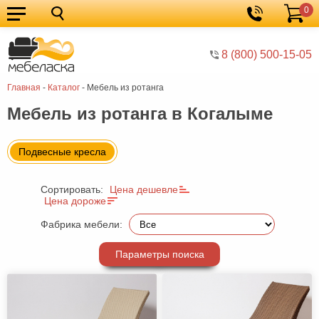
0
Кухонные
Корзина
гарнитуры
Мебель
8 (800) 500-15-05
для
Мебель
Главная
-
Каталог
-
Мебель из ротанга
кухни
для
Кровати
Мебель из ротанга в Когалыме
спальни
Шкафы
Диваны
Подвесные кресла
Мягкая
Сортировать:
Цена дешевле
мебель
Детская
Цена дороже
мебель
Мебель
Фабрика мебели:
в
Мебель
Параметры поиска
гостиную
для
Столы
прихожей
Комоды