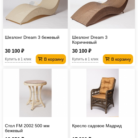
Офисная
мебель
Столы
под
Мебель
компьютер
для
Мебель
Шезлонг Dream 3 бежевый
Шезлонг Dream 3
Коричневый
ванной
трансформер
Матрасы
30 100 ₽
30 100 ₽
Кресла-
В корзину
В корзину
Купить в 1 клик
Купить в 1 клик
мешки
Мебель
из
Садовая
ротанга
мебель
Косметологическое
оборудование
Стол FM 2002 500 мм
Кресло садовое Мадрид
бежевый