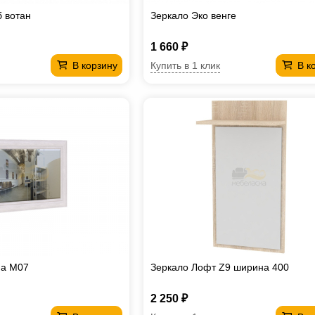
б вотан
Зеркало Эко венге
1 660 ₽
Купить в 1 клик
В корзину
В к
на М07
Зеркало Лофт Z9 ширина 400
2 250 ₽