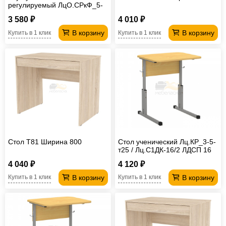
регулируемый ЛцО.СРкФ_5-
7-т28/32 / ССФ-8 Лицей
3 580 ₽
4 010 ₽
В корзину
В корзину
Купить в 1 клик
Купить в 1 клик
Стол T81 Ширина 800
Стол ученический Лц.КР_3-5-
т25 / Лц.С1ДК-16/2 ЛДСП 16
мм Лицей
4 040 ₽
4 120 ₽
В корзину
В корзину
Купить в 1 клик
Купить в 1 клик