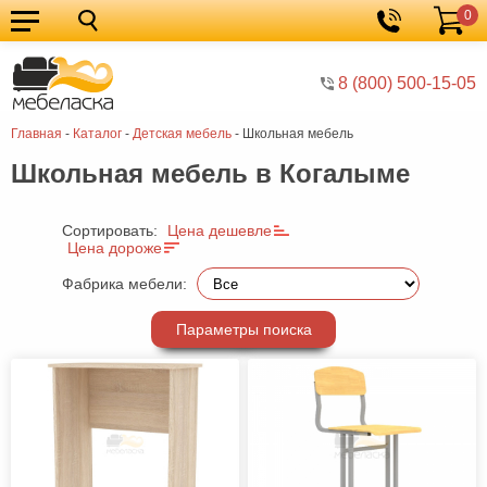
0
Кухонные
Корзина
гарнитуры
Мебель
8 (800) 500-15-05
для
Мебель
Главная
-
Каталог
-
Детская мебель
-
Школьная мебель
кухни
для
Кровати
Школьная мебель в Когалыме
спальни
Шкафы
Диваны
Сортировать:
Цена дешевле
Цена дороже
Мягкая
Фабрика мебели:
мебель
Детская
Параметры поиска
мебель
Мебель
в
Мебель
гостиную
для
Столы
прихожей
Комоды