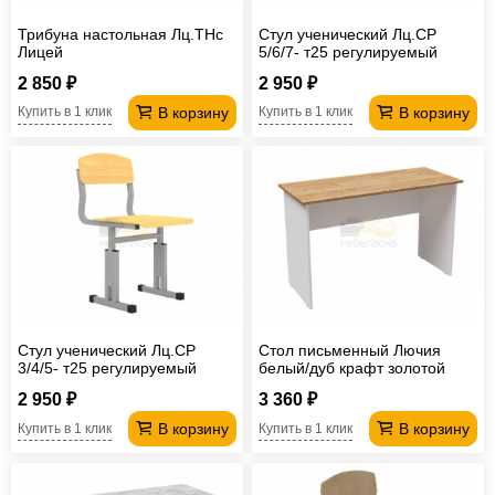
Трибуна настольная Лц.ТНс
Стул ученический Лц.СР
Лицей
5/6/7- т25 регулируемый
Лицей
2 850 ₽
2 950 ₽
В корзину
В корзину
Купить в 1 клик
Купить в 1 клик
Стул ученический Лц.СР
Стол письменный Лючия
3/4/5- т25 регулируемый
белый/дуб крафт золотой
Лицей
2 950 ₽
3 360 ₽
В корзину
В корзину
Купить в 1 клик
Купить в 1 клик