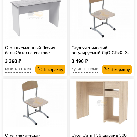
Стол письменный Лючия
Стул ученический
белый/ателье светлое
регулируемый ЛцО.СРкФ_3-
5-т28/32 / ССФ-8 Лицей
3 360 ₽
3 490 ₽
В корзину
В корзину
Купить в 1 клик
Купить в 1 клик
Стул ученический
Стол Сити T96 ширина 900