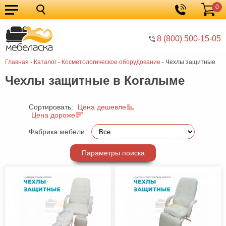
0
Кухонные
Корзина
гарнитуры
Мебель
8 (800) 500-15-05
для
Мебель
Главная
-
Каталог
-
Косметологическое оборудование
-
Чехлы защитные
кухни
для
Кровати
Чехлы защитные в Когалыме
спальни
Шкафы
Диваны
Сортировать:
Цена дешевле
Цена дороже
Мягкая
Фабрика мебели:
мебель
Детская
Параметры поиска
мебель
Мебель
в
Мебель
гостиную
для
Столы
прихожей
Комоды