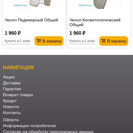
Офисная
мебель
Столы
Чехол Педикюрный Общий
Чехол Косметологический
под
Мебель
Общий
компьютер
для
Мебель
1 960 ₽
1 960 ₽
В корзину
В корзину
Купить в 1 клик
Купить в 1 клик
ванной
трансформер
Матрасы
Кресла-
мешки
Мебель
НАВИГАЦИЯ
из
Садовая
Акции
Доставка
ротанга
мебель
Косметологическое
Гарантия
Возврат товара
оборудование
Кредит
Новости
Контакты
Оферта
Информация потребителю
Согласие на обработку персональных данных