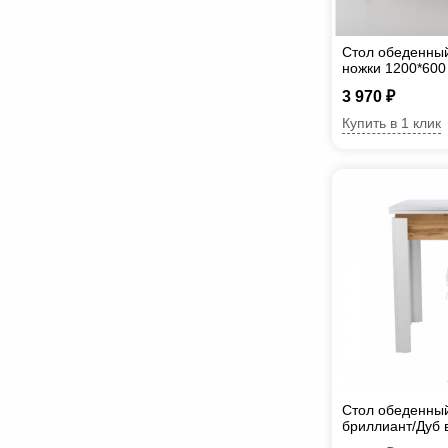
Стол обеденны
ножки 1200*600
3 970 ₽
Купить в 1 клик
Стол обеденны
бриллиант/Дуб 