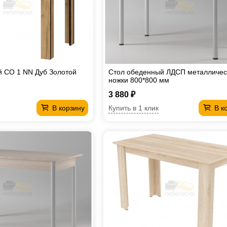
 СО 1 NN Дуб Золотой
Стол обеденный ЛДСП металличес
ножки 800*800 мм
3 880 ₽
Купить в 1 клик
В корзину
В к