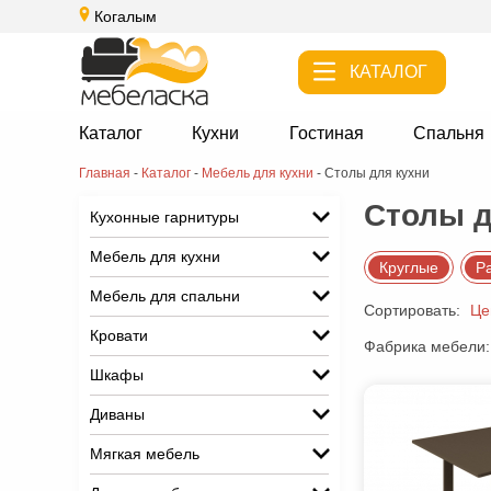
Когалым
КАТАЛОГ
Каталог
Кухни
Гостиная
Спальня
Главная
-
Каталог
-
Мебель для кухни
-
Cтолы для кухни
Cтолы д
Кухонные гарнитуры
Мебель для кухни
Круглые
Р
Мебель для спальни
Сортировать:
Це
Кровати
Фабрика мебели:
Шкафы
Диваны
Мягкая мебель