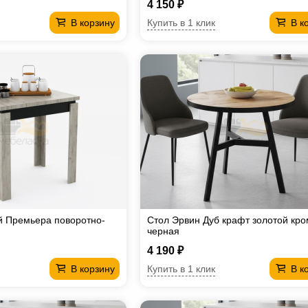
4 150 ₽
Купить в 1 клик
В корзину
В к
й Премьера поворотно-
Стол Эрвин Дуб крафт золотой кро
черная
4 190 ₽
Купить в 1 клик
В корзину
В к