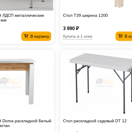
й ЛДСП металлические
Стол T39 ширина 1200
 мм
3 990 ₽
Купить в 1 клик
В корзину
В к
й Doma раскладной Белый
Стол раскладной садовый DT 12
вотан