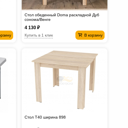
Стол обеденный Doma раскладной Дуб
сонома/Венге
4 130 ₽
Купить в 1 клик
орзину
В корзину
Стол T40 ширина 898