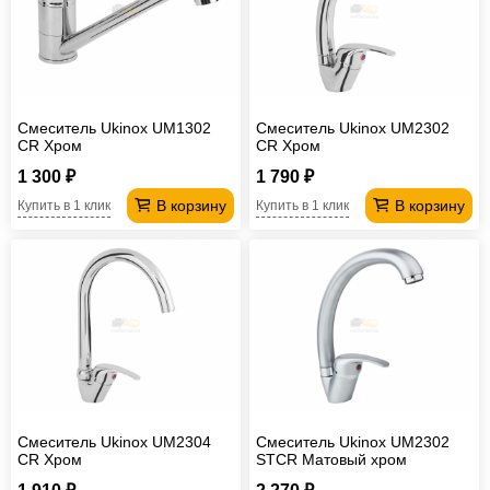
Офисная
мебель
Столы
под
Мебель
компьютер
для
Мебель
Смеситель Ukinox UM1302
Смеситель Ukinox UM2302
CR Хром
CR Хром
ванной
трансформер
Матрасы
1 300 ₽
1 790 ₽
Кресла-
В корзину
В корзину
Купить в 1 клик
Купить в 1 клик
мешки
Мебель
из
Садовая
ротанга
мебель
Косметологическое
оборудование
Смеситель Ukinox UM2304
Смеситель Ukinox UM2302
CR Хром
STCR Матовый хром