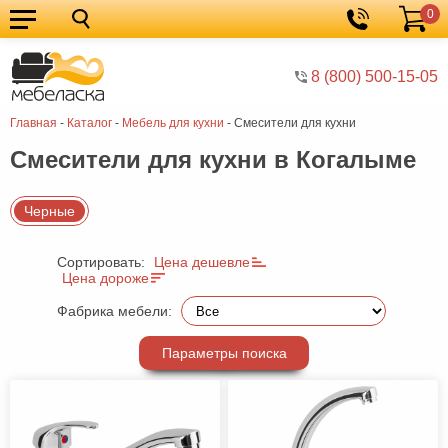
0
Кухонные
Корзина
гарнитуры
Мебель
8 (800) 500-15-05
для
Мебель
Главная
-
Каталог
-
Мебель для кухни
-
Смесители для кухни
кухни
для
Кровати
Смесители для кухни в Когалыме
спальни
Шкафы
Диваны
Черные
Мягкая
Сортировать:
Цена дешевле
мебель
Детская
Цена дороже
мебель
Мебель
Фабрика мебели:
в
Мебель
Параметры поиска
гостиную
для
Столы
прихожей
Комоды