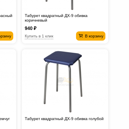
расный
Табурет квадратный ДХ-9 обивка
коричневый
940 ₽
Купить в 1 клик
орзину
В корзину
емчуг
Табурет квадратный ДХ-9 обивка голубой