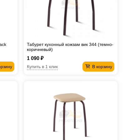
ack
Табурет кухонный кожзам вик 344 (темно-
коричневый)
1 090 ₽
Купить в 1 клик
орзину
В корзину