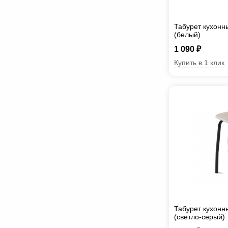
Табурет кухонны
(белый)
1 090 ₽
Купить в 1 клик
Табурет кухонн
(светло-серый)