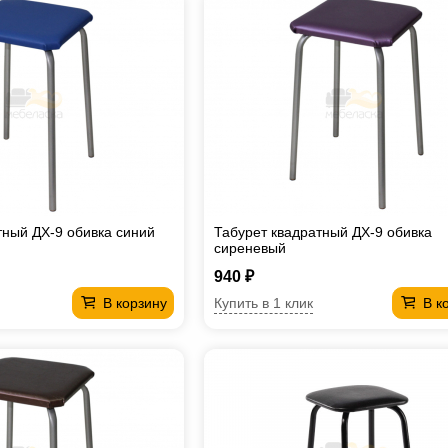
тный ДХ-9 обивка синий
Табурет квадратный ДХ-9 обивка
сиреневый
940 ₽
Купить в 1 клик
В корзину
В к