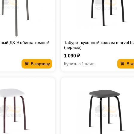
тный ДХ-9 обивка темный
Табурет кухонный кожзам marvel bl
(черный)
1 090 ₽
Купить в 1 клик
В корзину
В к