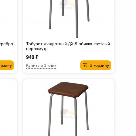
еребро
Табурет квадратный ДХ-9 обивка светлый
перламутр
940 ₽
Купить в 1 клик
орзину
В корзину