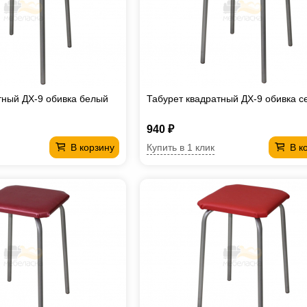
тный ДХ-9 обивка белый
Табурет квадратный ДХ-9 обивка с
940 ₽
Купить в 1 клик
В корзину
В к