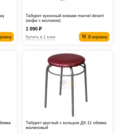
ray
Табурет кухонный кожзам marvel desert
(кофе с молоком)
1 090 ₽
Купить в 1 клик
орзину
В корзину
обивка
Табурет круглый с кольцом ДХ-11 обивка
малиновый