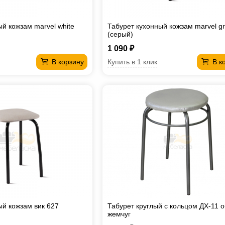
й кожзам marvel white
Табурет кухонный кожзам marvel g
(серый)
1 090 ₽
Купить в 1 клик
В корзину
В к
ый кожзам вик 627
Табурет круглый с кольцом ДХ-11 
жемчуг