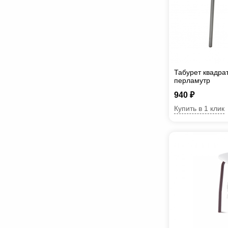
Табурет квадра
перламутр
940 ₽
Купить в 1 клик