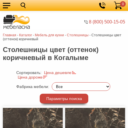
0
Кухонные
Корзина
гарнитуры
Мебель
8 (800) 500-15-05
для
Мебель
Главная
-
Каталог
-
Мебель для кухни
-
Cтолешницы
-
Cтолешницы цвет
кухни
для
Кровати
(оттенок) коричневый
спальни
Шкафы
Cтолешницы цвет (оттенок)
коричневый в Когалыме
Диваны
Мягкая
Сортировать:
Цена дешевле
Цена дороже
мебель
Детская
Фабрика мебели:
мебель
Мебель
в
Мебель
Параметры поиска
гостиную
для
Столы
прихожей
Комоды