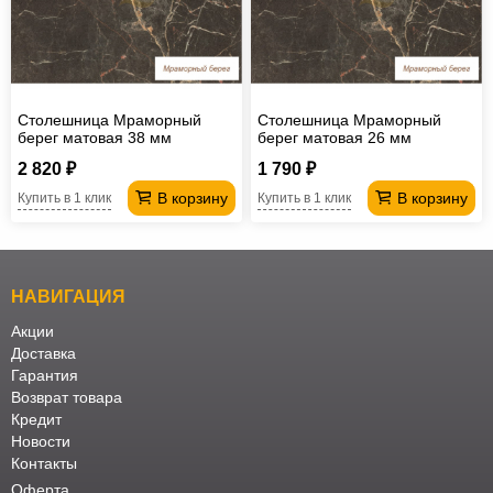
Офисная
мебель
Столы
под
Мебель
Столешница Мраморный
Столешница Мраморный
компьютер
для
Мебель
берег матовая 38 мм
берег матовая 26 мм
ванной
трансформер
Матрасы
2 820 ₽
1 790 ₽
В корзину
В корзину
Купить в 1 клик
Купить в 1 клик
Кресла-
мешки
Мебель
из
Садовая
НАВИГАЦИЯ
ротанга
мебель
Косметологическое
Акции
Доставка
оборудование
Гарантия
Возврат товара
Кредит
Новости
Контакты
Оферта