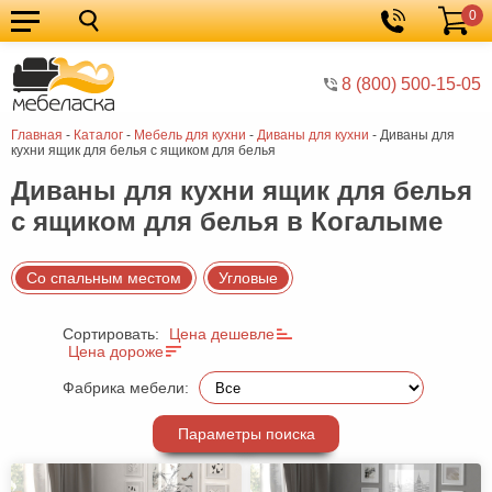
0
Кухонные
Корзина
гарнитуры
Мебель
8 (800) 500-15-05
для
Мебель
Главная
-
Каталог
-
Мебель для кухни
-
Диваны для кухни
-
Диваны для
кухни
для
Кровати
кухни ящик для белья с ящиком для белья
спальни
Шкафы
Диваны для кухни ящик для белья
с ящиком для белья в Когалыме
Диваны
Мягкая
Со спальным местом
Угловые
мебель
Детская
Сортировать:
Цена дешевле
мебель
Мебель
Цена дороже
в
Мебель
Фабрика мебели:
гостиную
для
Столы
Параметры поиска
прихожей
Комоды