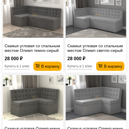
Офисная
мебель
Столы
под
Мебель
компьютер
для
Мебель
ванной
трансформер
Матрасы
Скамья угловая со спальным
Скамья угловая со спальным
местом Олимп темно-серый
местом Олимп светло-серый
Кресла-
28 000 ₽
28 000 ₽
мешки
Мебель
В корзину
В корзину
Купить в 1 клик
Купить в 1 клик
из
Садовая
ротанга
мебель
Косметологическое
оборудование
Скамья угловая Олимп-мини
Скамья угловая Олимп-мини