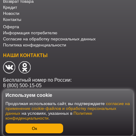
Возврат товара
Кредит
Новости
Контакты
Оферта
Информация потребителю
Согласие на обработку персональных данных
Политика конфиденциальности
НАШИ КОНТАКТЫ
Бесплатный номер по России:
8 (800) 500-15-05
Используем cookie
Наш интернет-магазин работает в соответствии с требованиями
Продолжая использовать сайт, вы подтверждаете
согласие на
Федерального закона от 27 июля 2006 года №152-ФЗ "О персональных
применение cookie-файлов и обработку персональных
данных". Оформить заказ на сайте Мебеласка возможно только при
данных
на условиях, указанных в
Политике
наличии согласия на обработку Ваших персональных данных. Для
конфиденциальности
.
улучшения работы сайта и его взаимодействия с пользователями мы
используем файлы cookie. Продолжая пользоваться сайтом, вы
соглашаетесь с использованием cookie.
Ок