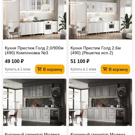
Офисная
мебель
Столы
под
Мебель
компьютер
для
Мебель
ванной
трансформер
Матрасы
Кухня Престиж Голд 2,0/900м
Кухня Престиж Голд 2,6м
(490) Компоновка №3
(490) (Решетка исп.2)
Кресла-
49 100 ₽
51 100 ₽
мешки
Мебель
В корзину
В корзину
Купить в 1 клик
Купить в 1 клик
из
Садовая
ротанга
мебель
Косметологическое
оборудование
Кухонный гарнитур Модена
Кухонный гарнитур Модена