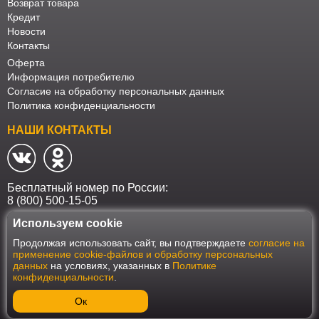
Возврат товара
Кредит
Новости
Контакты
Оферта
Информация потребителю
Согласие на обработку персональных данных
Политика конфиденциальности
НАШИ КОНТАКТЫ
Бесплатный номер по России:
8 (800) 500-15-05
Используем cookie
Наш интернет-магазин работает в соответствии с требованиями
Продолжая использовать сайт, вы подтверждаете
согласие на
Федерального закона от 27 июля 2006 года №152-ФЗ "О персональных
применение cookie-файлов и обработку персональных
данных". Оформить заказ на сайте Мебеласка возможно только при
данных
на условиях, указанных в
Политике
наличии согласия на обработку Ваших персональных данных. Для
конфиденциальности
.
улучшения работы сайта и его взаимодействия с пользователями мы
используем файлы cookie. Продолжая пользоваться сайтом, вы
соглашаетесь с использованием cookie.
Ок