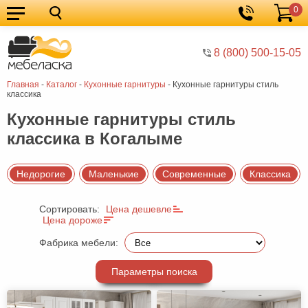
0
Кухонные
Корзина
гарнитуры
Мебель
8 (800) 500-15-05
для
Мебель
Главная
-
Каталог
-
Кухонные гарнитуры
-
Кухонные гарнитуры стиль
кухни
для
Кровати
классика
спальни
Шкафы
Кухонные гарнитуры стиль
классика в Когалыме
Диваны
Мягкая
Недорогие
Маленькие
Современные
Классика
мебель
Детская
Сортировать:
Цена дешевле
мебель
Мебель
Цена дороже
в
Мебель
Фабрика мебели:
гостиную
для
Столы
Параметры поиска
прихожей
Комоды