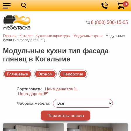
0
Кухонные
Корзина
гарнитуры
Мебель
8 (800) 500-15-05
для
Мебель
Главная
-
Каталог
-
Кухонные гарнитуры
-
Модульные кухни
-
Модульные
кухни
для
Кровати
кухни тип фасада глянец
спальни
Шкафы
Модульные кухни тип фасада
глянец в Когалыме
Диваны
Мягкая
Глянцевые
Эконом
Недорогие
мебель
Детская
Сортировать:
Цена дешевле
мебель
Мебель
Цена дороже
в
Мебель
Фабрика мебели:
гостиную
для
Столы
Параметры поиска
прихожей
Комоды