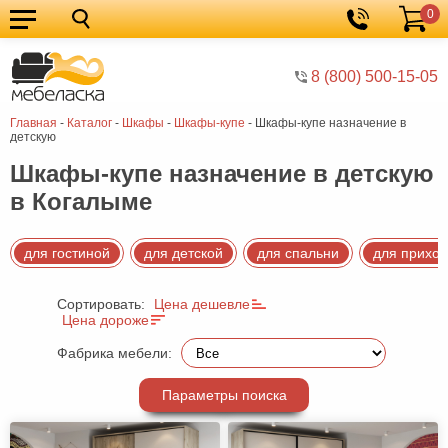
0
Кухонные
Корзина
гарнитуры
Мебель
8 (800) 500-15-05
для
Мебель
Главная
-
Каталог
-
Шкафы
-
Шкафы-купе
-
Шкафы-купе назначение в
кухни
для
Кровати
детскую
спальни
Шкафы
Шкафы-купе назначение в детскую
в Когалыме
Диваны
Мягкая
для гостиной
для детской
для спальни
для прихо
мебель
Детская
Сортировать:
Цена дешевле
мебель
Мебель
Цена дороже
в
Мебель
Фабрика мебели:
гостиную
для
Столы
Параметры поиска
прихожей
Комоды