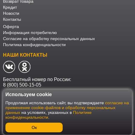
Возврат товара
Кредит
Новости
Контакты
Оферта
Информация потребителю
Согласие на обработку персональных данных
Политика конфиденциальности
НАШИ КОНТАКТЫ
Бесплатный номер по России:
8 (800) 500-15-05
Используем cookie
Наш интернет-магазин работает в соответствии с требованиями
Продолжая использовать сайт, вы подтверждаете
согласие на
Федерального закона от 27 июля 2006 года №152-ФЗ "О персональных
применение cookie-файлов и обработку персональных
данных". Оформить заказ на сайте Мебеласка возможно только при
данных
на условиях, указанных в
Политике
наличии согласия на обработку Ваших персональных данных. Для
конфиденциальности
.
улучшения работы сайта и его взаимодействия с пользователями мы
используем файлы cookie. Продолжая пользоваться сайтом, вы
соглашаетесь с использованием cookie.
Ок