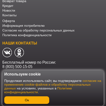
Возврат товара
Кредит
Новости
Контакты
Оферта
Информация потребителю
Согласие на обработку персональных данных
Политика конфиденциальности
НАШИ КОНТАКТЫ
Бесплатный номер по России:
8 (800) 500-15-05
Используем cookie
Наш интернет-магазин работает в соответствии с требованиями
Продолжая использовать сайт, вы подтверждаете
согласие на
Федерального закона от 27 июля 2006 года №152-ФЗ "О персональных
применение cookie-файлов и обработку персональных
данных". Оформить заказ на сайте Мебеласка возможно только при
данных
на условиях, указанных в
Политике
наличии согласия на обработку Ваших персональных данных. Для
конфиденциальности
.
улучшения работы сайта и его взаимодействия с пользователями мы
используем файлы cookie. Продолжая пользоваться сайтом, вы
соглашаетесь с использованием cookie.
Ок