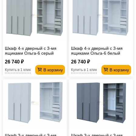
Офисная
мебель
Столы
под
Мебель
компьютер
для
Мебель
ванной
трансформер
Матрасы
Шкаф 4-х дверный с 3-мя
Шкаф 4-х дверный с 3-мя
ящиками Ольга-6 серый
ящиками Ольга-6 белый
Кресла-
26 740 ₽
26 740 ₽
мешки
Мебель
В корзину
В корзину
Купить в 1 клик
Купить в 1 клик
из
Садовая
ротанга
мебель
Косметологическое
оборудование
Шкаф 3-х дверный с 3-мя
Шкаф 3-х дверный с 3-мя