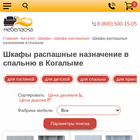
0
Кухонные
Корзина
гарнитуры
Мебель
8 (800) 500-15-05
для
Мебель
Главная
-
Каталог
-
Шкафы
-
Шкафы распашные
-
Шкафы распашные
кухни
для
Кровати
назначение в спальню
спальни
Шкафы
Шкафы распашные назначение в
спальню в Когалыме
Диваны
Мягкая
для гостиной
для детской
для спальни
для прихо
мебель
Детская
Сортировать:
Цена дешевле
мебель
Мебель
Цена дороже
в
Мебель
Фабрика мебели:
гостиную
для
Столы
Параметры поиска
прихожей
Комоды