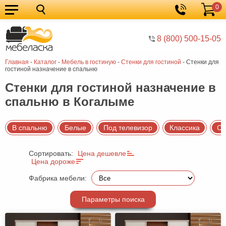
0
Кухонные
Корзина
гарнитуры
Мебель
8 (800) 500-15-05
для
Мебель
Главная
-
Каталог
-
Мебель в гостиную
-
Стенки для гостиной
-
Стенки для
кухни
для
Кровати
гостиной назначение в спальню
спальни
Шкафы
Стенки для гостиной назначение в
спальню в Когалыме
Диваны
Мягкая
В спальню
Белые
Под телевизор
Классика
Со
мебель
Детская
Сортировать:
Цена дешевле
мебель
Мебель
Цена дороже
в
Мебель
Фабрика мебели:
гостиную
для
Столы
Параметры поиска
прихожей
Комоды