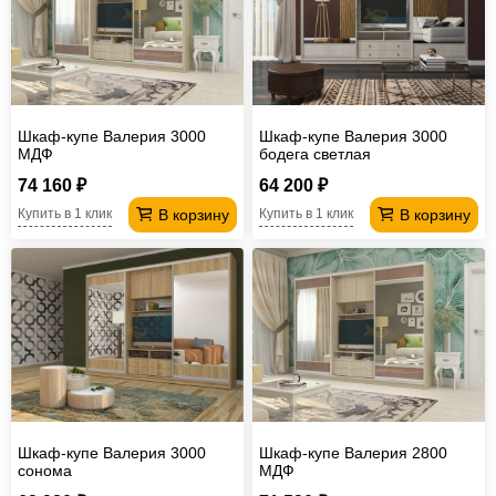
Шкаф-купе Валерия 3000
Шкаф-купе Валерия 3000
МДФ
бодега светлая
74 160 ₽
64 200 ₽
В корзину
В корзину
Купить в 1 клик
Купить в 1 клик
Шкаф-купе Валерия 3000
Шкаф-купе Валерия 2800
сонома
МДФ