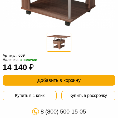
Офисная
мебель
Столы
под
Мебель
компьютер
для
Мебель
ванной
трансформер
Матрасы
Кресла-
Артикул:
609
мешки
Мебель
Наличие:
в наличии
14 140
₽
из
Садовая
ротанга
мебель
Косметологическое
Добавить в корзину
оборудование
Купить в 1 клик
Купить в рассрочку
8 (800) 500-15-05