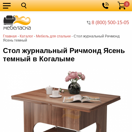
0
Кухонные
Корзина
гарнитуры
Мебель
8 (800) 500-15-05
для
Мебель
Главная
-
Каталог
-
Мебель для спальни
-
Стол журнальный Ричмонд
кухни
для
Кровати
Ясень темный
спальни
Шкафы
Стол журнальный Ричмонд Ясень
темный в Когалыме
Диваны
Мягкая
мебель
Детская
мебель
Мебель
в
Мебель
гостиную
для
Столы
прихожей
Комоды