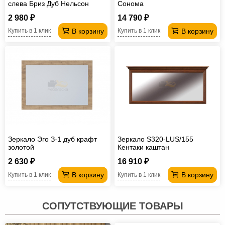
слева Бриз Дуб Нельсон
Сонома
2 980 ₽
14 790 ₽
В корзину
В корзину
Купить в 1 клик
Купить в 1 клик
Зеркало Эго З-1 дуб крафт
Зеркало S320-LUS/155
золотой
Кентаки каштан
2 630 ₽
16 910 ₽
В корзину
В корзину
Купить в 1 клик
Купить в 1 клик
СОПУТСТВУЮЩИЕ ТОВАРЫ