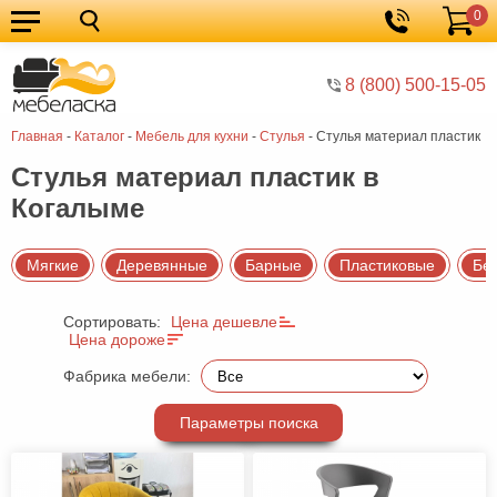
0
Кухонные
Корзина
гарнитуры
Мебель
8 (800) 500-15-05
для
Мебель
Главная
-
Каталог
-
Мебель для кухни
-
Стулья
-
Стулья материал пластик
кухни
для
Кровати
Стулья материал пластик в
спальни
Шкафы
Когалыме
Диваны
Мягкая
Мягкие
Деревянные
Барные
Пластиковые
Бе
мебель
Детская
Сортировать:
Цена дешевле
Цена дороже
мебель
Мебель
Фабрика мебели:
в
Мебель
гостиную
для
Столы
Параметры поиска
прихожей
Комоды