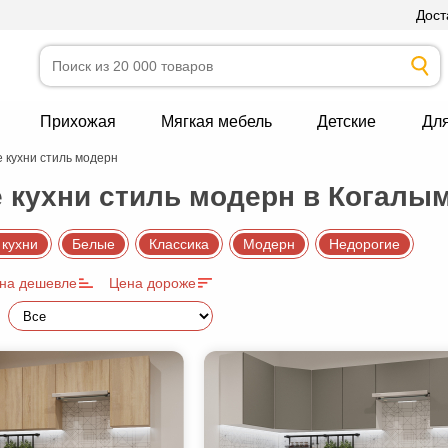
Дост
Прихожая
Мягкая мебель
Детские
Дл
 кухни стиль модерн
 кухни стиль модерн в Когалы
 кухни
Белые
Классика
Модерн
Недорогие
на дешевле
Цена дороже