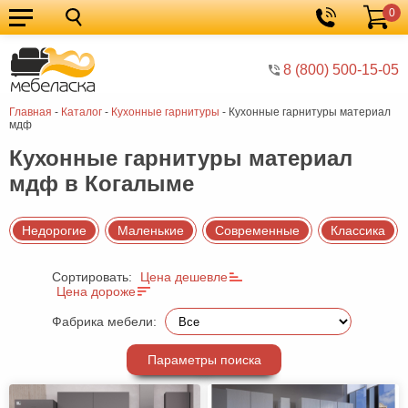
0
Кухонные
Корзина
гарнитуры
Мебель
8 (800) 500-15-05
для
Мебель
Главная
-
Каталог
-
Кухонные гарнитуры
-
Кухонные гарнитуры материал
кухни
для
Кровати
мдф
спальни
Шкафы
Кухонные гарнитуры материал
мдф в Когалыме
Диваны
Мягкая
Недорогие
Маленькие
Современные
Классика
мебель
Детская
Сортировать:
Цена дешевле
мебель
Мебель
Цена дороже
в
Мебель
Фабрика мебели:
гостиную
для
Столы
Параметры поиска
прихожей
Комоды