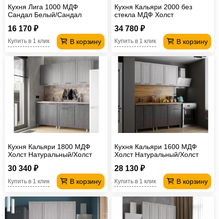
Кухня Лига 1000 МДФ
Кухня Кальяри 2000 без
Сандал Белый/Сандал
стекла МДФ Холст
Серый без столешницы
Натуральный/Холст Грей без
16 170 ₽
34 780 ₽
столешницы
В корзину
В корзину
Купить в 1 клик
Купить в 1 клик
Кухня Кальяри 1800 МДФ
Кухня Кальяри 1600 МДФ
Холст Натуральный/Холст
Холст Натуральный/Холст
Грей без столешницы
Грей без столешницы
30 340 ₽
28 130 ₽
В корзину
В корзину
Купить в 1 клик
Купить в 1 клик