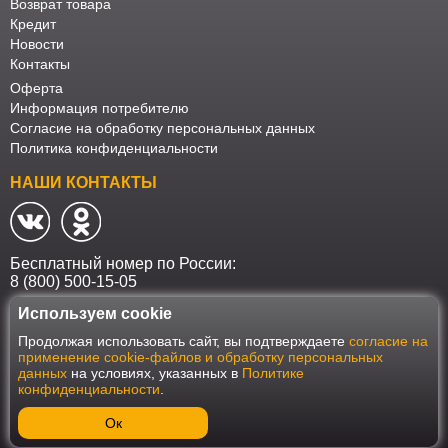
Возврат товара
Кредит
Новости
Контакты
Оферта
Информация потребителю
Согласие на обработку персональных данных
Политика конфиденциальности
НАШИ КОНТАКТЫ
Бесплатный номер по России:
8 (800) 500-15-05
Используем cookie
Наш интернет-магазин работает в соответствии с требованиями
Продолжая использовать сайт, вы подтверждаете
согласие на
Федерального закона от 27 июля 2006 года №152-ФЗ "О персональных
применение cookie-файлов и обработку персональных
данных". Оформить заказ на сайте Мебеласка возможно только при
данных
на условиях, указанных в
Политике
наличии согласия на обработку Ваших персональных данных. Для
конфиденциальности
.
улучшения работы сайта и его взаимодействия с пользователями мы
используем файлы cookie. Продолжая пользоваться сайтом, вы
соглашаетесь с использованием cookie.
Ок