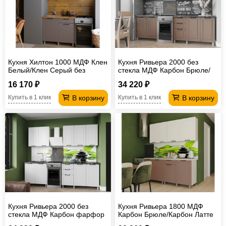
Кухня Хилтон 1000 МДФ Клен
Кухня Ривьера 2000 без
Белый/Клен Серый без
стекла МДФ Карбон Брюле/
столешницы
Карбон Латте без
16 170 ₽
34 220 ₽
столешницы
В корзину
В корзину
Купить в 1 клик
Купить в 1 клик
Кухня Ривьера 2000 без
Кухня Ривьера 1800 МДФ
стекла МДФ Карбон фарфор
Карбон Брюле/Карбон Латте
без столешницы
без столешницы