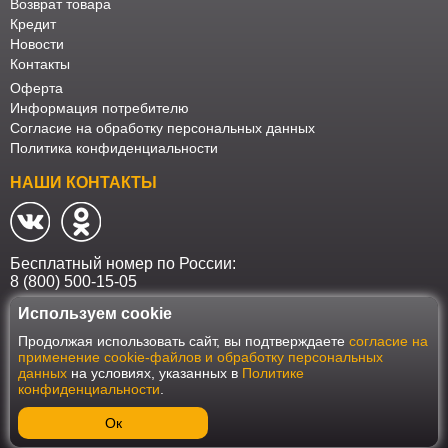
Возврат товара
Кредит
Новости
Контакты
Оферта
Информация потребителю
Согласие на обработку персональных данных
Политика конфиденциальности
НАШИ КОНТАКТЫ
Бесплатный номер по России:
8 (800) 500-15-05
Используем cookie
Наш интернет-магазин работает в соответствии с требованиями
Продолжая использовать сайт, вы подтверждаете
согласие на
Федерального закона от 27 июля 2006 года №152-ФЗ "О персональных
применение cookie-файлов и обработку персональных
данных". Оформить заказ на сайте Мебеласка возможно только при
данных
на условиях, указанных в
Политике
наличии согласия на обработку Ваших персональных данных. Для
конфиденциальности
.
улучшения работы сайта и его взаимодействия с пользователями мы
используем файлы cookie. Продолжая пользоваться сайтом, вы
соглашаетесь с использованием cookie.
Ок