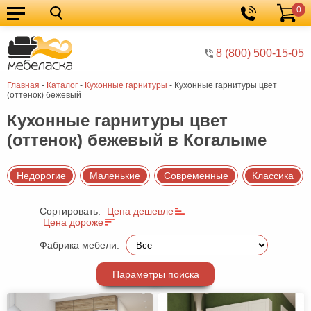
0
Кухонные
Корзина
гарнитуры
Мебель
8 (800) 500-15-05
для
Мебель
Главная
-
Каталог
-
Кухонные гарнитуры
-
Кухонные гарнитуры цвет
кухни
для
Кровати
(оттенок) бежевый
спальни
Шкафы
Кухонные гарнитуры цвет
(оттенок) бежевый в Когалыме
Диваны
Мягкая
Недорогие
Маленькие
Современные
Классика
мебель
Детская
Сортировать:
Цена дешевле
мебель
Мебель
Цена дороже
в
Мебель
Фабрика мебели:
гостиную
для
Столы
Параметры поиска
прихожей
Комоды